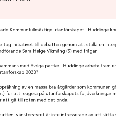
erade Kommunfullmäktige utanförskapet i Huddinge k
tog initiativet till debatten genom att ställa en interpe
rdförande Sara Helge Vikmång (S) med frågan
tillsammans med övriga partier i Huddinge arbeta fram en
 utanförskap 2030?
 uppräkning av en massa bra åtgärder som kommunen g
et) för att reagera på utanförskapets följdverkningar
r att gå till roten med det onda.
tten; vänsterstyret är inte intresserade av att sätta 