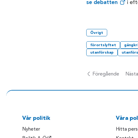
se debatten
i ef
Övrigt
förortslyftet
gängkri
utanförskap
utanför
Föregående
Näst
Vår politik
Våra pol
Nyheter
Hitta per