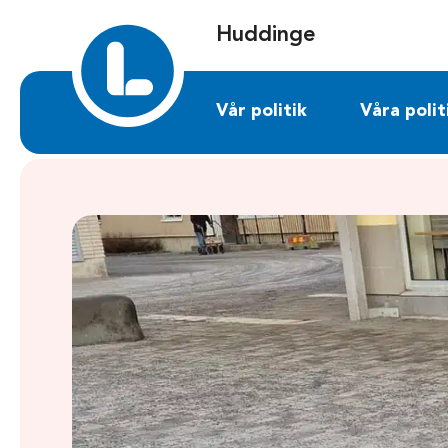
Sök på huddinge.liberalerna.se
Huddinge
Vår politik
Våra polit