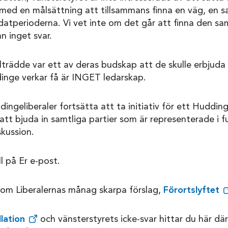
e med en målsättning att tillsammans finna en väg, en 
datperioderna. Vi vet inte om det går att finna den 
n inget svar.
llträdde var ett av deras budskap att de skulle erbjud
inge verkar få är INGET ledarskap.
ingeliberaler fortsätta att ta initiativ för ett Hudding
tt bjuda in samtliga partier som är representerade i fu
skussion.
l på Er e-post.
 om Liberalernas månag skarpa förslag,
Förortslyftet
llation
och vänsterstyrets icke-svar hittar du här dä