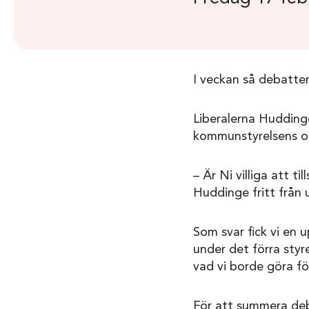
I veckan så debatt
Liberalerna Huddinge 
kommunstyrelsens o
– Är Ni villiga att 
Huddinge fritt från
Som svar fick vi en
under det förra styr
vad vi borde göra fö
För att summera deba