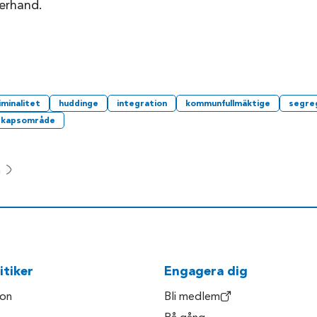
terhand.
minalitet
huddinge
integration
kommunfullmäktige
segre
skapsområde
a
itiker
Engagera dig
son
Bli medlem