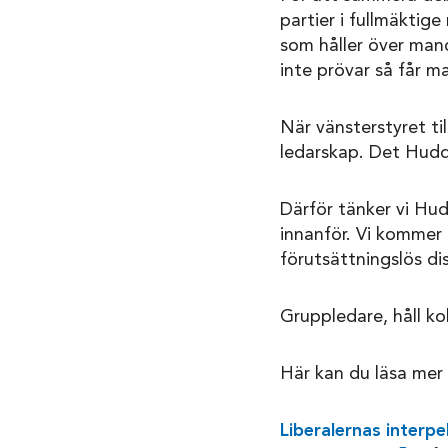
partier i fullmäktig
som håller över man
inte prövar så får ma
När vänsterstyret ti
ledarskap. Det Hudd
Därför tänker vi Hudd
innanför. Vi kommer a
förutsättningslös di
Gruppledare, håll kol
Här kan du läsa mer
Liberalernas interpe