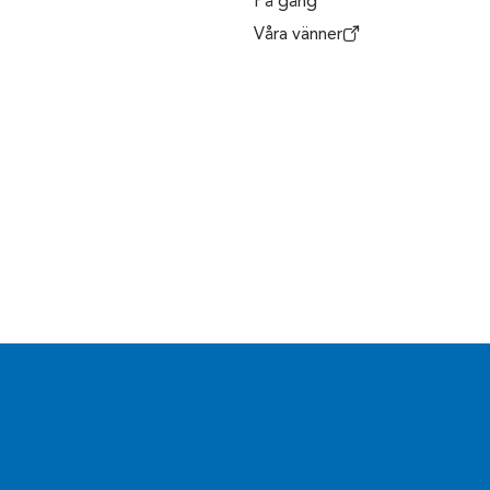
På gång
Våra vänner