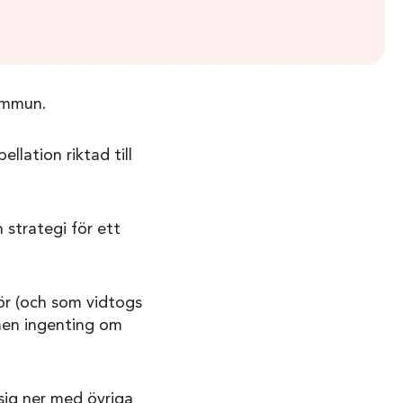
ommun.
llation riktad till
 strategi för ett
ör (och som vidtogs
 men ingenting om
sig ner med övriga