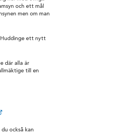
samsyn och ett mål
samsynen men om man
a Huddinge ett nytt
e där alla är
llmäktige till en
r du också kan