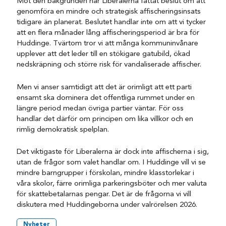
Mot den bakgrunden har Liberalerna fattat beslut om att
genomföra en mindre och strategisk affischeringsinsats
tidigare än planerat. Beslutet handlar inte om att vi tycker
att en flera månader lång affischeringsperiod är bra för
Huddinge. Tvärtom tror vi att många kommuninvånare
upplever att det leder till en stökigare gatubild, ökad
nedskräpning och större risk för vandaliserade affischer.
Men vi anser samtidigt att det är orimligt att ett parti
ensamt ska dominera det offentliga rummet under en
längre period medan övriga partier väntar. För oss
handlar det därför om principen om lika villkor och en
rimlig demokratisk spelplan.
Det viktigaste för Liberalerna är dock inte affischerna i sig,
utan de frågor som valet handlar om. I Huddinge vill vi se
mindre barngrupper i förskolan, mindre klasstorlekar i
våra skolor, färre orimliga parkeringsböter och mer valuta
för skattebetalarnas pengar. Det är de frågorna vi vill
diskutera med Huddingeborna under valrörelsen 2026.
Nyheter