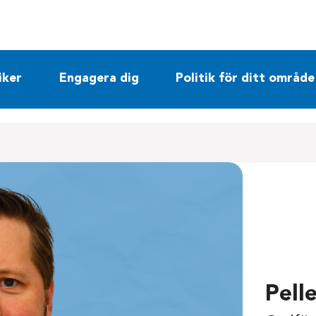
iker
Engagera dig
Politik för ditt område
Pell