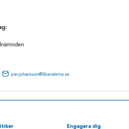
ag:
lnämnden
per.johansson@liberalerna.se
itiker
Engagera dig