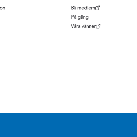
son
Bli medlem
På gång
Våra vänner