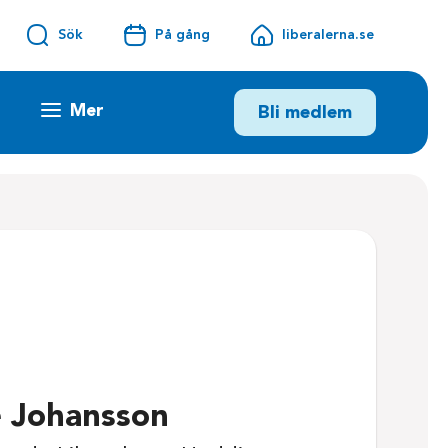
Sök
På gång
liberalerna.se
Mer
Bli medlem
e Johansson