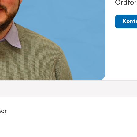
Ordför
Kont
son