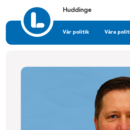
Sök på huddinge.liberalerna.se
Huddinge
Vår politik
Våra polit